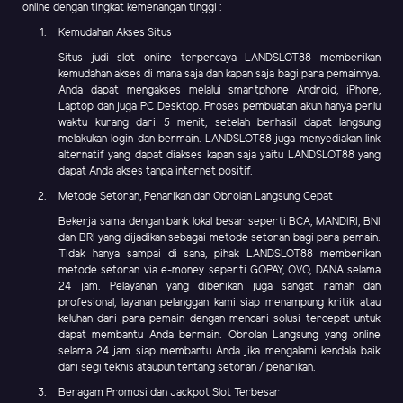
online dengan tingkat kemenangan tinggi :
Kemudahan Akses Situs
Situs judi slot online terpercaya LANDSLOT88 memberikan
kemudahan akses di mana saja dan kapan saja bagi para pemainnya.
Anda dapat mengakses melalui smartphone Android, iPhone,
Laptop dan juga PC Desktop. Proses pembuatan akun hanya perlu
waktu kurang dari 5 menit, setelah berhasil dapat langsung
melakukan login dan bermain. LANDSLOT88 juga menyediakan link
alternatif yang dapat diakses kapan saja yaitu LANDSLOT88 yang
dapat Anda akses tanpa internet positif.
Metode Setoran, Penarikan dan Obrolan Langsung Cepat
Bekerja sama dengan bank lokal besar seperti BCA, MANDIRI, BNI
dan BRI yang dijadikan sebagai metode setoran bagi para pemain.
Tidak hanya sampai di sana, pihak LANDSLOT88 memberikan
metode setoran via e-money seperti GOPAY, OVO, DANA selama
24 jam. Pelayanan yang diberikan juga sangat ramah dan
profesional, layanan pelanggan kami siap menampung kritik atau
keluhan dari para pemain dengan mencari solusi tercepat untuk
dapat membantu Anda bermain. Obrolan Langsung yang online
selama 24 jam siap membantu Anda jika mengalami kendala baik
dari segi teknis ataupun tentang setoran / penarikan.
Beragam Promosi dan Jackpot Slot Terbesar