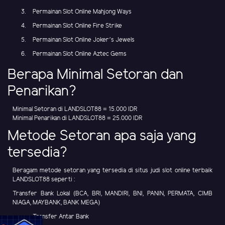
Permainan Slot Online Mahjong Ways
Permainan Slot Online Fire Strike
Permainan Slot Online Joker's Jewels
Permainan Slot Online Aztec Gems
Berapa Minimal Setoran dan
Penarikan?
Minimal Setoran di LANDSLOT88 = 15.000 IDR
Minimal Penarikan di LANDSLOT88 = 25.000 IDR
Metode Setoran apa saja yang
tersedia?
Beragam metode setoran yang tersedia di situs judi slot online terbaik
LANDSLOT88 seperti :
Transfer Bank Lokal (BCA, BRI, MANDIRI, BNI, PANIN, PERMATA, CIMB
NIAGA, MAYBANK, BANK MEGA)
Transfer Antar Bank