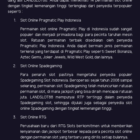
uang asli LANDSLOT88. Anda dapat menikmati 14 permainan slot online
dengan tingkat kemenangan tinggi terlengkap dari penyedia terpopuler
seperti :
Slot Online Pragmatic Play Indonesia
Permainan slot online Pragmatic Play di Indonesia sudah sangat
populer dan menjadi primadona bagi para pecinta taruhan mesin
slot. Ratusan permainan terbaik disediakan oleh penyedia
Pragmatic Play Indonesia. Anda dapat bermain jenis permainan
terkenal yang terdapat di Pragmatic Play seperti Sweet Bonanza,
Aztec Gems, Joker Jewels, Wild West Gold, dan lainnya.
Slot Online Spadegaming
Para penaruh slot pastinya mengetahui penyedia populer
Spadegaming Slot Indonesia. Beroperasi sejak tahun 2008 sampai
sekarang, permainan slot Spadegaming telah meluncurkan ratusan
permainan slot, di mana jackpot yang bisa diraih mencapai ratusan
juta. LANDSLOT88 mempunyai RTP tertinggi dalam penyedia
Spadegaming slot, sehingga dijuluki juga sebagai penyedia slot
online Spadegaming dengan tingkat kemenangan tinggi.
Slot Online RTG
Perusahaan baru dari RTG Slots berkomitmen untuk memberikan
kenyamanan dan jackpot terbesar kepada para pecinta slot online
dengan permainan slot yang terbaru yang dirilis setiap bulannya.