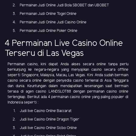
Permainan Judi Online Judi Bola SBOBET dan UBOBET
Permainan Judi Online Togel Online
Permainan Judi Online Judi Casino Online
Permainan Judi Online Poker Online
4 Permainan Live Casino Online
Terseru di Las Vegas
Permainan casino, kini dapat Anda akses secara online tanpa perlu
berkunjung ke negara-negara yang menyajikan casino secara offline
seperti Singapore, Malaysia, Macau, Las Vegas. Kini Anda sudah bermain
casino secara online dengan penyedia casino terkenal di Asia Tenggara
dan dunia. Keuntungan dalam mendapatkan kesenangan saat bermain
terasa di agen casino LANDSLOT88 dengan permainan casino online
terlengkap. Berikut ada 4 permainan casino online yang paling populer di
Indonesia seperti :
Judi live Casino Online Baccarat
Judi live Casino Online Dragon Tiger
Judi live Casino Online Sicbo Online