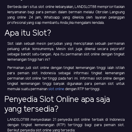
Berbeda dari situs slot online kebanyakan, LANDSLOT88 memprioritaskan
kenyamanan bagi para pemain dalam bermain melalui Obrolan Langsung
yang online 24 jam, Whatsapp yang dikelola oleh layanan pelanggan
profesional yang siap membantu Anda jika mengalami kendala.
Apa itu Slot?
Slot ialah sebuah mesin perjudian yang menciptakan sebuah permainan
peluang untuk konsumennya. Mesin slot juga dikenal secara pejoratif
sebagai bandit satu-tangan. Apa itu permainan slot online dengan tingkat
kemenangan tinggi hari ini?
Permainan judi slot online dengan tingkat kemenangan tinggi ialah istilah
para pemain slot Indonesia sebagai informasi tingkat kemenangan
permainan slot online tertinggi pada hari ini. Informasi slot online dengan
tingkat kemenangan tinggi banyak digunakan para pemain slot untuk
memulai suatu permainan
slot online
dengan RTP tertinggi.
Penyedia Slot Online apa saja
yang tersedia?
LANDSLOT88 menyediakan 21 penyedia slot online terbaik di Indonesia
dengan tingkat kemenangan (RTP) tertinggi bagi para pemain slot.
Berikut penyedia slot online yang tersedia: