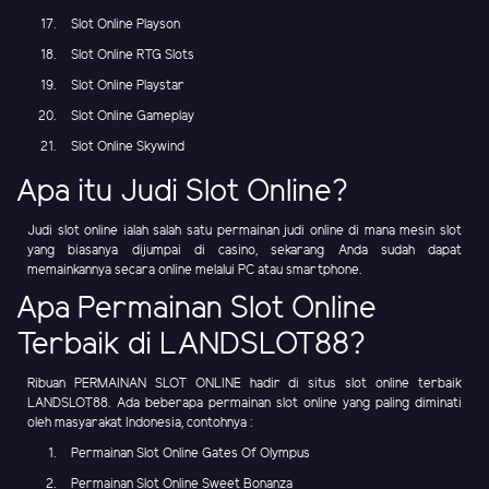
Slot Online Playson
Slot Online RTG Slots
Slot Online Playstar
Slot Online Gameplay
Slot Online Skywind
Apa itu Judi Slot Online?
Judi slot online ialah salah satu permainan judi online di mana mesin slot
yang biasanya dijumpai di casino, sekarang Anda sudah dapat
memainkannya secara online melalui PC atau smartphone.
Apa Permainan Slot Online
Terbaik di LANDSLOT88?
Ribuan PERMAINAN SLOT ONLINE hadir di situs slot online terbaik
LANDSLOT88. Ada beberapa permainan slot online yang paling diminati
oleh masyarakat Indonesia, contohnya :
Permainan Slot Online Gates Of Olympus
Permainan Slot Online Sweet Bonanza