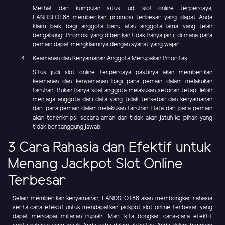
Melihat dari kumpulan situs judi slot online terpercaya,
LANDSLOT88 memberikan promosi terbesar yang dapat Anda
klaim baik bagi anggota baru atau anggota lama yang telah
bergabung. Promosi yang diberikan tidak hanya janji, di mana para
pemain dapat mengklaimnya dengan syarat yang wajar.
Keamanan dan Kenyamanan Anggota Merupakan Prioritas
Situs judi slot online terpercaya pastinya akan memberikan
keamanan dan kenyamanan bagi para pemain dalam melakukan
taruhan. Bukan hanya soal anggota melakukan setoran tetapi lebih
menjaga anggota dari data yang tidak tersebar dan kenyamanan
dari para pemain dalam melakukan taruhan. Data dari para pemain
akan terenkripsi secara aman dan tidak akan jatuh ke pihak yang
tidak bertanggung jawab.
3 Cara Rahasia dan Efektif untuk
Menang Jackpot Slot Online
Terbesar
Selain memberikan kenyamanan, LANDSLOT88 akan membongkar rahasia
serta cara efektif untuk mendapatkan jackpot slot online terbesar yang
dapat mencapai miliaran rupiah. Mari kita bongkar cara-cara efektif